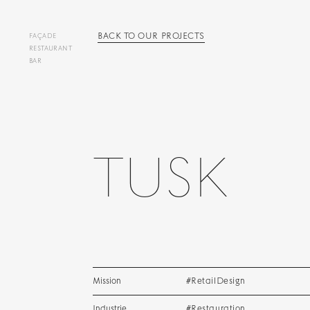
BACK TO OUR PROJECTS
FAÇADE
RESTAURANT
BAR
T
U
S
K
Mission
#RetailDesign
Industrie
#Restauration